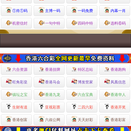
①肖①码
主博一码
一码免费
内幕一肖
机密信封
一句中特
四码中特
选料⑥码
六合资源
香港挂牌
特区总站
香港跑狗
旺角彩皇
香港马会
博发世家
凤凰信息
镇坛之宝
香港九龙
六合宝典
香港华人
生财有道
亚视彩票
二四六彩
香港开奖
香港创富
六叔公网
天天好彩
香港彩富