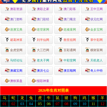
澳彩资源
澳彩之家
澳门彩客
王中王网
澳门资料
澳门彩经
澳门葡京
状元红网
港澳宝典
老管家网
老顽童网
金多宝网
诸葛神算
刘半仙网
救世祖网
掌中彩网
金虎堂网
大三巴网
百彩通网
横财富网
马经论坛
老夫子网
中彩堂网
天机老人
澳藏宝阁
澳洪七公
澳百顺网
奇人中特
澳铁算盘
报彩神童
2026年生肖对照表
马
蛇
龙
兔
虎
牛
鼠
猪
狗
鸡
猴
羊
01
02
03
04
05
06
07
08
09
10
11
12