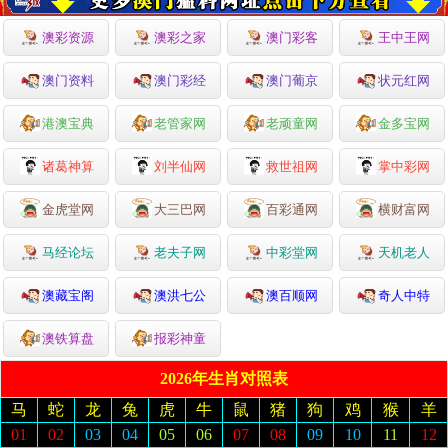
澳彩资源
澳彩之家
澳门彩客
王中王网
澳门资料
澳门彩经
澳门葡京
状元红网
港澳宝典
老管家网
老顽童网
金多宝网
诸葛神算
刘半仙网
救世祖网
掌中彩网
金虎堂网
大三巴网
百彩通网
横财富网
马经论坛
老夫子网
中彩堂网
天机老人
澳藏宝阁
澳洪七公
澳百顺网
奇人中特
澳铁算盘
报彩神童
2026年生肖对照表
马
蛇
龙
兔
虎
牛
鼠
猪
狗
鸡
猴
羊
01
02
03
04
05
06
07
08
09
10
11
12