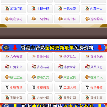
①肖①码
主博一码
一码免费
内幕一肖
机密信封
一句中特
四码中特
选料⑥码
六合资源
香港挂牌
特区总站
香港跑狗
旺角彩皇
香港马会
博发世家
凤凰信息
镇坛之宝
香港九龙
六合宝典
香港华人
生财有道
亚视彩票
二四六彩
香港开奖
香港创富
六叔公网
天天好彩
香港彩富